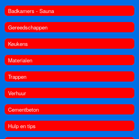
Badkamers - Sauna
Gereedschappen
Keukens
Materialen
Trappen
Verhuur
Cementbeton
Hulp en tips