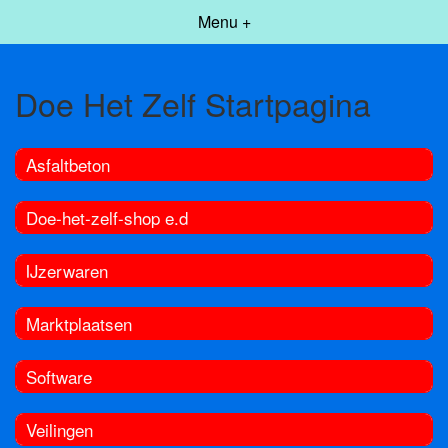
Menu +
Doe Het Zelf Startpagina
Asfaltbeton
Doe-het-zelf-shop e.d
IJzerwaren
Marktplaatsen
Software
Veilingen